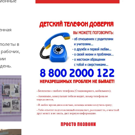
ционные
ённая
 полеты в
 рабочих,
нии
день.