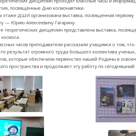
еоретических дисциплин проходят классные часы и информа
тия, посвящённые Дню космонавтики.
м этаже ДШИ организована выставка, посвящённая первому
ту — Юрию Алексеевичу Гагарину.
те теоретических дисциплин представлена выставка, посвящ
 космоса.
ассных часов преподаватели рассказали учащимся о том, что
это результат огромного труда большого коллектива ученых,
тов, которые обеспечили первенство нашей Родины в освое
кого пространства и продолжают эту работу по сегодняшний 