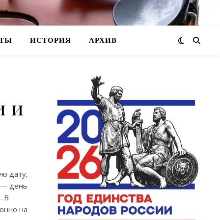
ТЫ
ИСТОРИЯ
АРХИВ
и и
ую дату,
 — день
. В
онно на