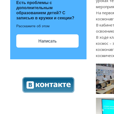
уроках т
Есть проблемы с
мероприя
дополнительным
На перво
образованием детей? С
записью в кружки и секции?
космонав
В кабине
Расскажите об этом
освоению
В ходе кл
Написать
космос – 
космонав
космичес