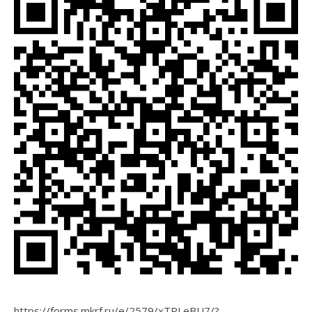
https://forms.mkrf.ru/e/2579/xTPLeBU7/?