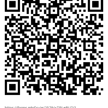
https://forms.mkrf.ru/e/2579/xTPLeBU7/?