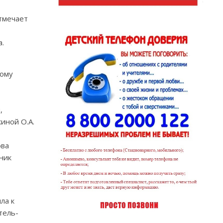
тмечает
а.
ному
,
иной О.А.
ова
ник
ла к
тель-