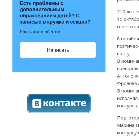
Есть проблемы с
дополнительным
210 лет 
образованием детей? С
15 октяб
записью в кружки и секции?
свое отр
Расскажите об этом
8 октября
поэтичес
Написать
поэту.
В номина
преподав
Антоненко
Фролова А
В номина
исполняли
конкурса,
Подготови
Марина Н
конкурсу 