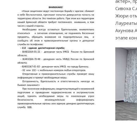
актер», 
Сивоха С.
Жюри отм
Лауреаты
Ахунова 
этапе кон