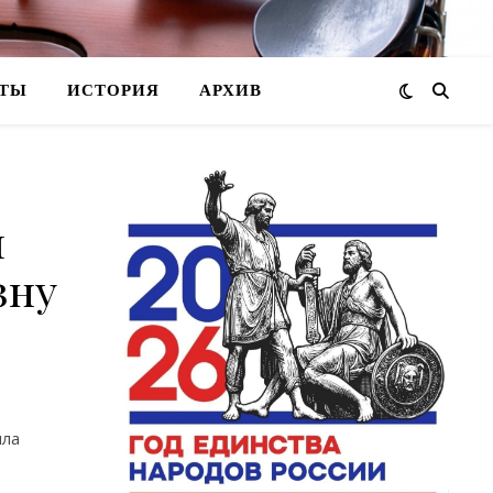
ТЫ
ИСТОРИЯ
АРХИВ
й
зну
ила