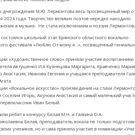
со дня рождения М.Ю. Лермонтова весь просвещенный мир о
ря 2024 года. Творчество великих поэтов нередко находило
ажение в музыке. Не стала исключением и поэзия Лермонтов
 состоялся школьный этап Брянского областного вокально-
кого фестиваля «Люблю Отчизну я…», посвящённый гениаль
ции «Художественное слово» приняли участие воспитанники
ателя Автушенко И.А Кузнецова Маргарита, Кравченко Мария
 Анастасия, Иванова Евгения и учащаяся преподавателя Галк
гата.
ции «Вокальное искусство» произведения на стихи Лермонт
 Соселия Игорь, Ахунова Анастасия и самый маленький участ
 первоклассник Иван Белый.
ли ребят к конкурсу Белая М.Н. и Галкина О.А.
иколаевна Белая, преподаватель вокала не только подготови
своих учеников, но и сама приняла участие в номинации «Учи