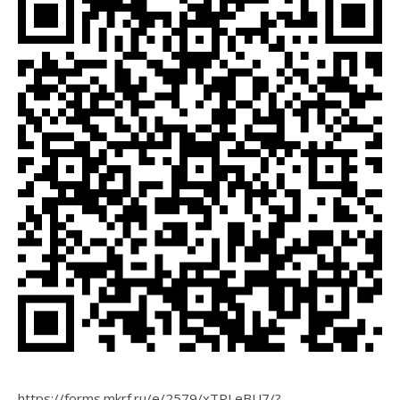
https://forms.mkrf.ru/e/2579/xTPLeBU7/?