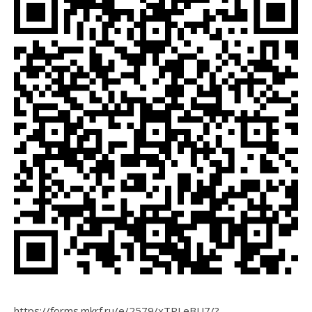
https://forms.mkrf.ru/e/2579/xTPLeBU7/?