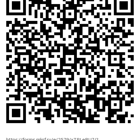
https://forms.mkrf.ru/e/2579/xTPLeBU7/?